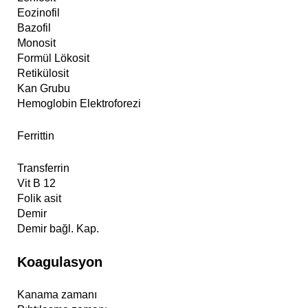
Eozinofil
Bazofil
Monosit
Formül Lökosit
Retikülosit
Kan Grubu
Hemoglobin Elektroforezi
Ferrittin
Transferrin
Vit B 12
Folik asit
Demir
Demir bağl. Kap.
Koagulasyon
Kanama zamanı