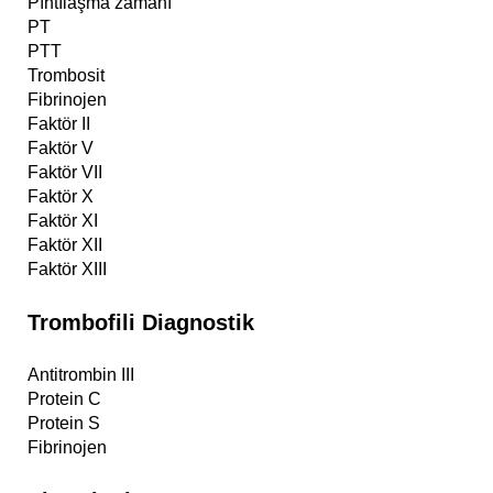
Pıhtılaşma zamanı
PT
PTT
Trombosit
Fibrinojen
Faktör II
Faktör V
Faktör VII
Faktör X
Faktör XI
Faktör XII
Faktör XIII
Trombofili Diagnostik
Antitrombin III
Protein C
Protein S
Fibrinojen