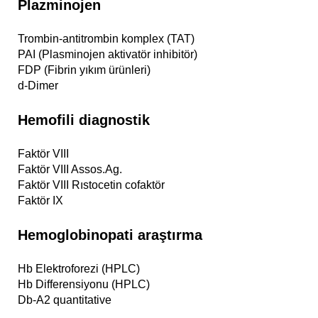
Plazminojen
Trombin-antitrombin komplex (TAT)
PAI (Plasminojen aktivatör inhibitör)
FDP (Fibrin yıkım ürünleri)
d-Dimer
Hemofili diagnostik
Faktör VIII
Faktör VIII Assos.Ag.
Faktör VIII Rıstocetin cofaktör
Faktör IX
Hemoglobinopati araştırma
Hb Elektroforezi (HPLC)
Hb Differensiyonu (HPLC)
Db-A2 quantitative