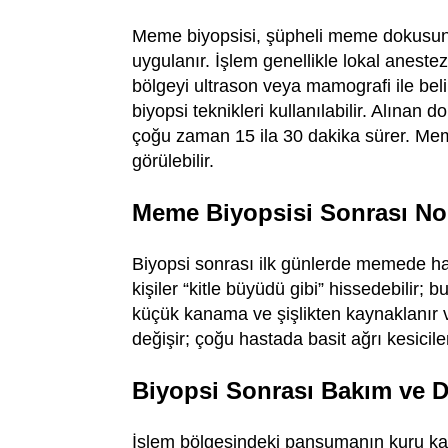
Meme biyopsisi, şüpheli meme dokusund
uygulanır. İşlem genellikle lokal anestezi
bölgeyi ultrason veya mamografi ile beli
biyopsi teknikleri kullanılabilir. Alınan 
çoğu zaman 15 ila 30 dakika sürer. Meme
görülebilir.
Meme Biyopsisi Sonrası Nor
Biyopsi sonrası ilk günlerde memede has
kişiler “kitle büyüdü gibi” hissedebilir
küçük kanama ve şişlikten kaynaklanır v
değişir; çoğu hastada basit ağrı kesicilerl
Biyopsi Sonrası Bakım ve D
İşlem bölgesindeki pansumanın kuru kalm