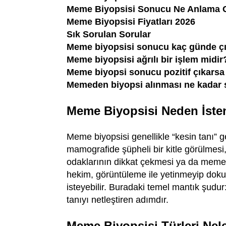
Meme Biyopsisi Sonucu Ne Anlama G
Meme Biyopsisi Fiyatları 2026
Sık Sorulan Sorular
Meme biyopsisi sonucu kaç günde ç
Meme biyopsisi ağrılı bir işlem midir
Meme biyopsi sonucu pozitif çıkarsa
Memeden biyopsi alınması ne kadar 
Meme Biyopsisi Neden İste
Meme biyopsisi genellikle “kesin tanı”
mamografide şüpheli bir kitle görülmesi
odaklarının dikkat çekmesi ya da memede
hekim, görüntüleme ile yetinmeyip doku
isteyebilir. Buradaki temel mantık şudur:
tanıyı netleştiren adımdır.
Meme Biyopsisi Türleri Nel