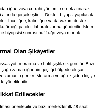
an iğne veya cerrahi yöntemle örnek alınarak
 altında gerçekleştirilir. Doktor, biyopsi yapılacak
rler. İnce iğne, kalın iğne ya da vakum destekli
doku örneği patoloji laboratuvarına gönderilir. İşlem
 biyopsisi sonrası hafif ağrı veya morluk
mal Olan Şikâyetler
sasiyet, morarma ve hafif şişlik sık görülür. Bazı
; bu çoğu zaman iğnenin geçtiği bölgede oluşan
e zamanla geriler. Morarma ve ağrı kişiden kişiye
e yönetilebilir.
ikkat Edilecekler
ası önerilebilir ve bazı merkezler ilk 48 saat