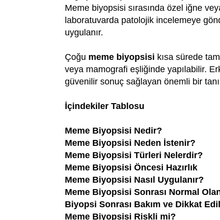
Meme biyopsisi sırasında özel iğne veya
laboratuvarda patolojik incelemeye gönder
uygulanır.
Çoğu
meme biyopsisi
kısa sürede tama
veya mamografi eşliğinde yapılabilir. E
güvenilir sonuç sağlayan önemli bir tanı
İçindekiler Tablosu
Meme Biyopsisi Nedir?
Meme Biyopsisi Neden İstenir?
Meme Biyopsisi Türleri Nelerdir?
Meme Biyopsisi Öncesi Hazırlık
Meme Biyopsisi Nasıl Uygulanır?
Meme Biyopsisi Sonrası Normal Olan
Biyopsi Sonrası Bakım ve Dikkat Edi
Meme Biyopsisi Riskli mi?