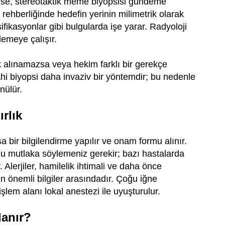
nse, stereotaktik meme biyopsisi gündeme
 rehberliğinde hedefin yerinin milimetrik olarak
ifikasyonlar gibi bulgularda işe yarar. Radyoloji
emeye çalışır.
ek alınamazsa veya hekim farklı bir gerekçe
rahi biyopsi daha invaziv bir yöntemdir; bu nedenle
nülür.
rlık
 bir bilgilendirme yapılır ve onam formu alınır.
unu mutlaka söylemeniz gerekir; bazı hastalarda
Alerjiler, hamilelik ihtimali ve daha önce
n önemli bilgiler arasındadır. Çoğu iğne
lem alanı lokal anestezi ile uyuşturulur.
lanır?