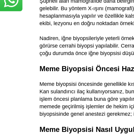
Şüpheli alan mamografide daha belirgi
gelebilir. Bu yöntem X-ışını (mamografi)
hesaplanmasıyla yapılır ve özellikle kals
ekibi, lezyonu en doğru noktadan örnekl
Nadiren, iğne biyopsileriyle yeterli örn
görürse cerrahi biyopsi yapılabilir. Cer
çoğu durumda önce iğne biyopsisi düşü
Meme Biyopsisi Öncesi Hazı
Meme biyopsisi öncesinde genellikle kısa
Kan sulandırıcı ilaç kullanıyorsanız, b
işlem öncesi planlama buna göre yapılır. 
memede geçirilmiş işlemler de hekim içi
biyopsisinde genel anestezi gerekmez; iş
Meme Biyopsisi Nasıl Uygu